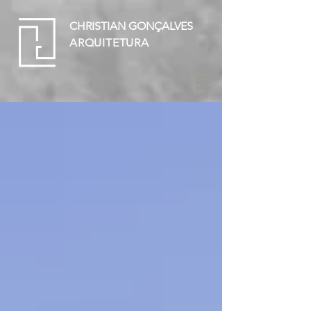
CHRISTIAN GONÇALVES
ARQUITETURA